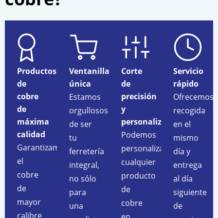
Productos
Ventanilla
Corte
Servicio
de
única
de
rápido
cobre
precisión
Estamos
Ofrecemos
de
y
orgullosos
recogida
máxima
personalización
de ser
en el
calidad
Podemos
tu
mismo
Garantizamos
personalizar
ferretería
día y
el
cualquier
integral,
entrega
cobre
producto
no sólo
al día
de
de
para
siguiente
mayor
cobre
una
de
calibre
en