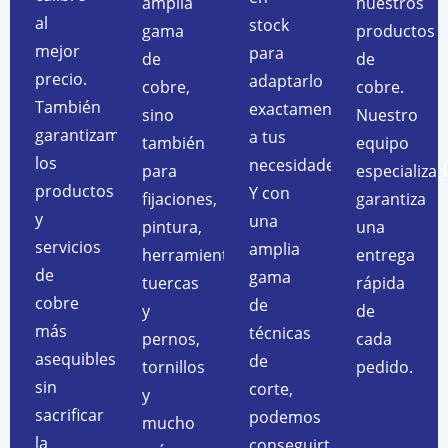
amplia
nuestros
al
stock
gama
productos
mejor
para
de
de
precio.
adaptarlo
cobre,
cobre.
También
exactamente
sino
Nuestro
garantizamos
a tus
también
equipo
los
necesidades.
para
especializa
productos
Y con
fijaciones,
garantiza
y
una
pintura,
una
servicios
amplia
herramientas,
entrega
de
gama
tuercas
rápida
cobre
de
y
de
más
técnicas
pernos,
cada
asequibles
de
tornillos
pedido.
sin
corte,
y
sacrificar
podemos
mucho
la
conseguirte