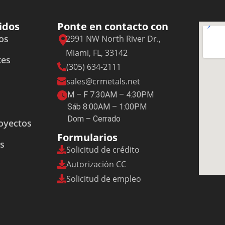
idos
Ponte en contacto con
os
2991 NW North River Dr.,
Miami, FL, 33142
tes
(305) 634-2111
sales@crmetals.net
M – F 7:30AM – 4:30PM
Sáb 8:00AM – 1:00PM
Dom – Cerrado
royectos
Formularios
es
Solicitud de crédito
Autorización CC
Solicitud de empleo