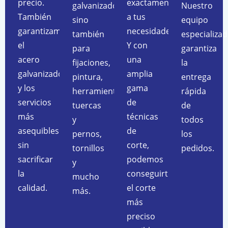
precio.
exactamente
galvanizados,
Nuestro
También
a tus
sino
equipo
garantizamos
necesidades.
también
especializa
el
Y con
para
garantiza
acero
una
fijaciones,
la
galvanizado
amplia
pintura,
entrega
y los
gama
herramientas,
rápida
servicios
de
tuercas
de
más
técnicas
y
todos
asequibles
de
pernos,
los
sin
corte,
tornillos
pedidos.
sacrificar
podemos
y
la
conseguirte
mucho
calidad.
el corte
más.
más
preciso