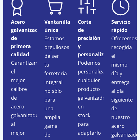
Acero
Ventanilla
Corte
Servicio
galvanizado
única
de
rápido
de
precisión
Estamos
Ofrecemos
primera
y
orgullosos
recogida
calidad
personalización
de ser
el
Garantizamos
Podemos
tu
mismo
el
personalizar
ferretería
día y
mejor
cualquier
integral
entrega
calibre
producto
no sólo
al día
de
galvanizado
para
siguiente
acero
en
una
de
galvanizado
stock
amplia
nuestro
al
para
gama
acero
mejor
adaptarlo
de
galvanizado