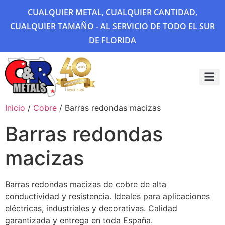
CUALQUIER METAL, CUALQUIER CANTIDAD,
CUALQUIER TAMAÑO - AL SERVICIO DE TODO EL SUR
DE FLORIDA
Sobre 
Galería
Inicio
/
Cobre
/ Barras redondas macizas
Barras redondas
macizas
Barras redondas macizas de cobre de alta
conductividad y resistencia. Ideales para aplicaciones
eléctricas, industriales y decorativas. Calidad
garantizada y entrega en toda España.