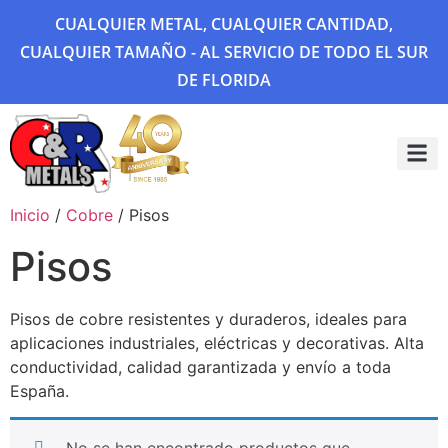
CUALQUIER METAL, CUALQUIER CANTIDAD,
CUALQUIER TAMAÑO - AL SERVICIO DE TODO EL SUR
DE FLORIDA
Sobre 
Galería
Inicio
/
Cobre
/ Pisos
Pisos
Pisos de cobre resistentes y duraderos, ideales para
aplicaciones industriales, eléctricas y decorativas. Alta
conductividad, calidad garantizada y envío a toda
España.
No se han encontrado productos que