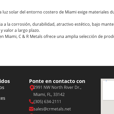
 luz solar del entorno costero de Miami exige materiales du
ia a la corrosión, durabilidad, atractivo estético, bajo mant
y valor a largo plazo.
 Miami, C & R Metals ofrece una amplia selección de produc
idos
Ponte en contacto con
os
2991 NW North River Dr.,
Miami, FL, 33142
tes
(305) 634-2111
sales@crmetals.net