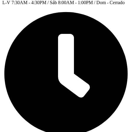
L-V 7:30AM - 4:30PM / Sáb 8:00AM - 1:00PM / Dom - Cerrado