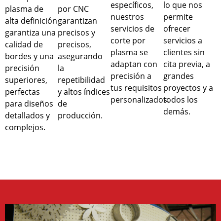
específicos,
lo que nos
plasma de
por CNC
nuestros
permite
alta definición
garantizan
servicios de
ofrecer
garantiza una
precisos
y
corte por
servicios a
calidad de
precisos,
plasma se
clientes sin
bordes y una
asegurando
adaptan con
cita previa, a
precisión
la
precisión a
grandes
superiores,
repetibilidad
tus requisitos
proyectos y a
perfectas
y altos índices
personalizados.
todos los
para diseños
de
demás.
detallados y
producción.
complejos.