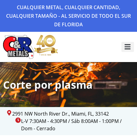
CUALQUIER METAL, CUALQUIER CANTIDAD,
CUALQUIER TAMAÑO - AL SERVICIO DE TODO EL SUR
DE FLORIDA
Sobre 
Galería
Corte por plasma
2991 NW North River Dr., Miami, FL, 33142
L-V 7:30AM - 4:30PM / Sáb 8:00AM - 1:00PM /
Dom - Cerrado