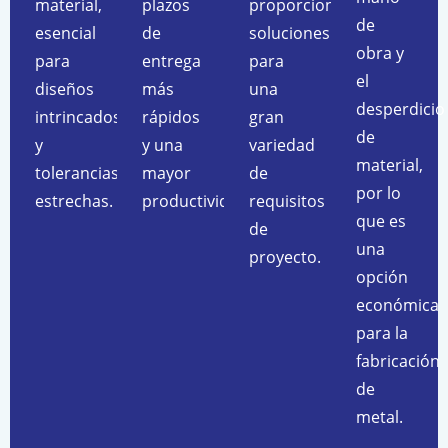
material,
plazos
proporcionando
de
esencial
de
soluciones
obra y
para
entrega
para
el
diseños
más
una
desperdicio
intrincados
rápidos
gran
de
y
y una
variedad
material,
tolerancias
mayor
de
por lo
estrechas.
productividad.
requisitos
que es
de
una
proyecto.
opción
económica
para la
fabricación
de
metal.