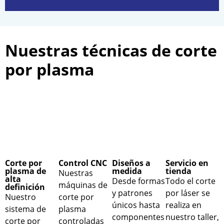
Nuestras técnicas de corte
por plasma
Corte por
Control CNC
Diseños a
Servicio en
plasma de
medida
tienda
Nuestras
alta
Desde formas
Todo el corte
máquinas de
definición
y patrones
por láser se
Nuestro
corte por
únicos hasta
realiza en
sistema de
plasma
componentes
nuestro taller,
corte por
controladas