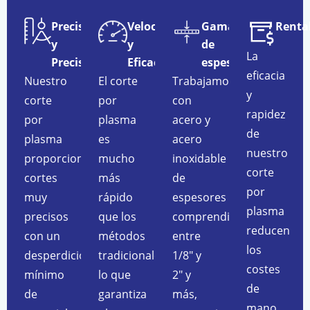
Precisión
Velocidad
Gama
Renta
y
y
de
La
Precisión
Eficacia
espesores
eficacia
Nuestro
El corte
Trabajamos
y
corte
por
con
rapidez
por
plasma
acero y
de
plasma
es
acero
nuestro
proporciona
mucho
inoxidable
corte
cortes
más
de
por
muy
rápido
espesores
plasma
precisos
que los
comprendidos
reducen
con un
métodos
entre
los
desperdicio
tradicionales,
1/8″ y
costes
mínimo
lo que
2″ y
de
de
garantiza
más,
mano