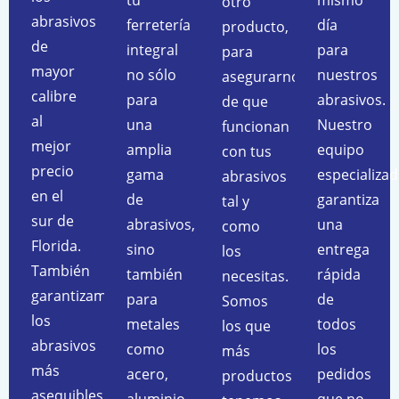
tu
mismo
otro
abrasivos
ferretería
día
producto,
de
integral
para
para
mayor
no sólo
nuestros
asegurarnos
calibre
para
abrasivos.
de que
al
una
Nuestro
funcionan
mejor
amplia
equipo
con tus
precio
gama
especializa
abrasivos
en el
de
garantiza
tal y
sur de
abrasivos,
una
como
Florida.
sino
entrega
los
También
también
rápida
necesitas.
garantizamos
para
de
Somos
los
metales
todos
los que
abrasivos
como
los
más
más
acero,
pedidos
productos
asequibles