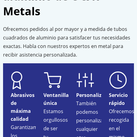
Metals
Ofrecemos pedidos al por mayor y a medida de tubos
cuadrados de aluminio para satisfacer tus necesidades
exactas. Habla con nuestros expertos en metal para
recibir asistencia personalizada.
Abrasivos
Ventanilla
Personalización
Servicio
de
única
rápido
También
máxima
Estamos
Ofrecemos
podemos
calidad
orgullosos
recogida
personalizar
Garantizamos
de ser
en el
cualquier
los