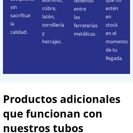
aluminio,
que no
tenemos
sin
cobre,
estén
entre
sacrificar
latón,
en
las
la
tornillería
stock
ferreterías
calidad.
y
en el
metálicas.
herrajes.
momento
de tu
llegada.
Productos adicionales
que funcionan con
nuestros tubos