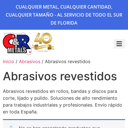
CUALQUIER METAL, CUALQUIER CANTIDAD,
CUALQUIER TAMAÑO - AL SERVICIO DE TODO EL SUR
DE FLORIDA
Sobre 
Galería
Inicio
/
Abrasivos
/ Abrasivos revestidos
Abrasivos revestidos
Abrasivos revestidos en rollos, bandas y discos para
corte, lijado y pulido. Soluciones de alto rendimiento
para trabajos industriales y profesionales. Envío rápido
en toda España.
No se han encontrado productos que