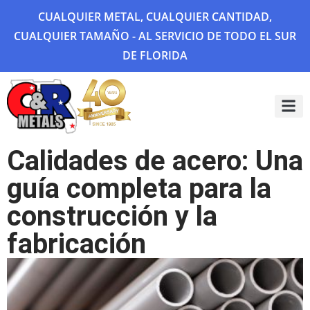
CUALQUIER METAL, CUALQUIER CANTIDAD,
CUALQUIER TAMAÑO - AL SERVICIO DE TODO EL SUR
DE FLORIDA
Sobre 
Galería
Calidades de acero: Una
guía completa para la
construcción y la
fabricación